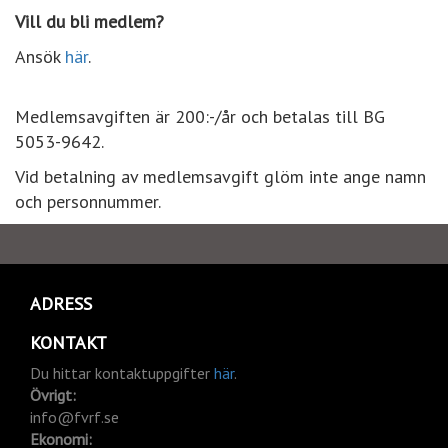
Vill du bli medlem?
Ansök
här
.
Medlemsavgiften är 200:-/år och betalas till BG
5053-9642.
Vid betalning av medlemsavgift glöm inte ange namn
och personnummer.
ADRESS
KONTAKT
Du hittar kontaktuppgifter
här
.
Övrigt:
info@fvrf.se
Ekonomi: