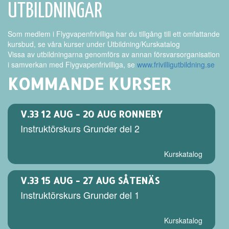
UTBILDNINGAR
Som medlem i Flygvapenfrivilliga har du tillgång till ett omfattande
kursbud, se våra kurser under Utbildning/Kurskatalog
Vissa av utbildningarna genomförs av annan försvarsorganisation
i samverkan med Flygvapenfrivilliga, se
www.frivilligutbildning.se
KOMMANDE KURSER
V.33
12 AUG - 20 AUG RONNEBY
Instruktörskurs Grunder del 2
Kurskatalog
V.33
15 AUG - 27 AUG SÅTENÄS
Instruktörskurs Grunder del 1
Kurskatalog