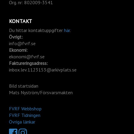
Org.
nr: 802009-3541
KONTAKT
Du hittar kontaktuppgifter
här
.
Övrigt:
info@fvrf.se
Ekonomi:
ekonomi@fvrf.se
Faktureringsadress:
inbox.lev.1123153@arkivplats.se
Bild startsidan
Mats Nyström/Försvarsmakten
FVRF Webbshop
FVRF Tidningen
Övriga länkar