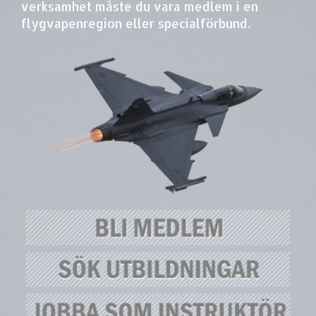
verksamhet måste du vara medlem i en
flygvapenregion eller specialförbund.