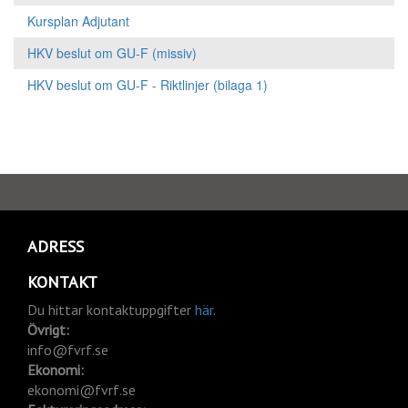
Kursplan Adjutant
HKV beslut om GU-F (missiv)
HKV beslut om GU-F - Riktlinjer (bilaga 1)
ADRESS
KONTAKT
Du hittar kontaktuppgifter
här
.
Övrigt:
info@fvrf.se
Ekonomi:
ekonomi@fvrf.se